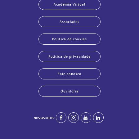
Academia Virtual
Associados
Política de cookies
Política de privacidade
Fale conosco
Ouvidoria
NOSSAS REDES:
echar
echar
echar
echar
echar
echar
echar
echar