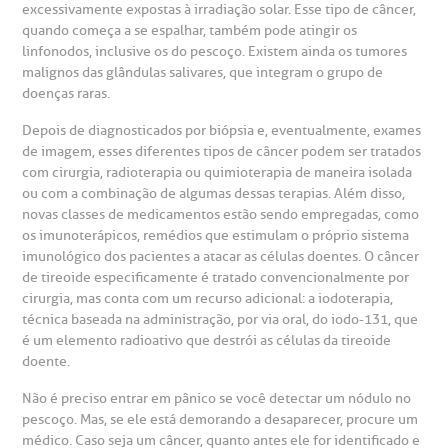
excessivamente expostas à irradiação solar. Esse tipo de câncer,
quando começa a se espalhar, também pode atingir os
emodiálise
linfonodos, inclusive os do pescoço. Existem ainda os tumores
malignos das glândulas salivares, que integram o grupo de
doenças raras.
oação de órgãos
Saiba mais
Depois de diagnosticados por biópsia e, eventualmente, exames
de imagem, esses diferentes tipos de câncer podem ser tratados
inhas de cuidado
com cirurgia, radioterapia ou quimioterapia de maneira isolada
ou com a combinação de algumas dessas terapias. Além disso,
Endereço:
chados e perdidos
novas classes de medicamentos estão sendo empregadas, como
R. Colômbia, 332
os imunoterápicos, remédios que estimulam o próprio sistema
imunológico dos pacientes a atacar as células doentes. O câncer
CEP: 01438-000 | Jardim Paulista
de tireoide especificamente é tratado convencionalmente por
São Paulo - SP
cirurgia, mas conta com um recurso adicional: a iodoterapia,
técnica baseada na administração, por via oral, do iodo-131, que
é um elemento radioativo que destrói as células da tireoide
doente.
Não é preciso entrar em pânico se você detectar um nódulo no
pescoço. Mas, se ele está demorando a desaparecer, procure um
médico. Caso seja um câncer, quanto antes ele for identificado e