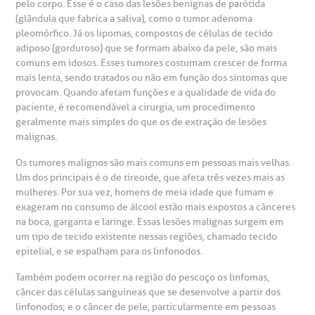
pelo corpo. Esse é o caso das lesões benignas de parótida
otícias
ronto atendimento
(glândula que fabrica a saliva), como o tumor adenoma
pleomórfico. Já os lipomas, compostos de células de tecido
Centro de Doenças Autoimunes
adiposo (gorduroso) que se formam abaixo da pele, são mais
ustentabilidade
onveniências
comuns em idosos. Esses tumores costumam crescer de forma
mais lenta, sendo tratados ou não em função dos sintomas que
Saiba mais
provocam. Quando afetam funções e a qualidade de vida do
obre a BP
nternação/Cirurgia
paciente, é recomendável a cirurgia, um procedimento
geralmente mais simples do que os de extração de lesões
malignas.
rabalhe Conosco
stacionamento
Endereço:
Os tumores malignos são mais comuns em pessoas mais velhas.
R. Martiniano de Carvalho, 965
Um dos principais é o de tireoide, que afeta três vezes mais as
isitas de Benchmarking
úvidas frequentes
mulheres. Por sua vez, homens de meia idade que fumam e
CEP: 01323-001 | Bela Vista
exageram no consumo de álcool estão mais expostos a cânceres
São Paulo - SP
oluntariado
ospedagem
na boca, garganta e laringe. Essas lesões malignas surgem em
um tipo de tecido existente nessas regiões, chamado tecido
epitelial, e se espalham para os linfonodos.
omitê de Bioética
limentação
Clínica Medicina da Mulher
Também podem ocorrer na região do pescoço os linfomas,
câncer das células sanguíneas que se desenvolve a partir dos
anco de Sangue
linfonodos; e o câncer de pele, particularmente em pessoas