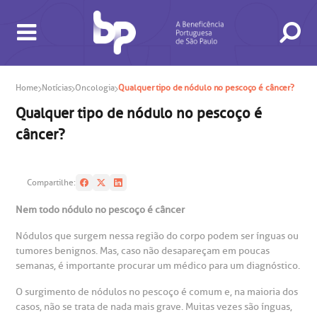
Home
Notícias
Oncologia
Qualquer tipo de nódulo no pescoço é câncer?
Qualquer tipo de nódulo no pescoço é
BUSCA
CONSULTAS E EXAMES
ATENDIMENTO 24H
CONHEÇA AS UNIDADES
INSTITUCIONAL
NOSSOS SERVIÇOS
INFORMAÇÕES ÚTEIS
ESPECIALIDADES
câncer?
Compartilhe:
Nem todo nódulo no pescoço é câncer
Nódulos que surgem nessa região do corpo podem ser ínguas ou
tumores benignos. Mas, caso não desapareçam em poucas
semanas, é importante procurar um médico para um diagnóstico.
gendamento de consultas e exames
UVIDORIA/SAC
ducação e Pesquisa
emodinâmica
entro de Oncologia e Hematologia
Hospital BP
O surgimento de nódulos no pescoço é comum e, na maioria dos
casos, não se trata de nada mais grave. Muitas vezes são ínguas,