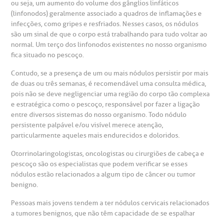
ou seja, um aumento do volume dos gânglios linfáticos
heck-in antecipado
rea do médico
orários de atendimento
ardiologia
A BP conta com você para melhorar sempre a qualidade do
atendimento e dos serviços prestados.
(linfonodos) geralmente associado a quadros de inflamações e
A Ouvidoria e SAC são canais para você, cliente da BP, tirar
infecções, como gripes e resfriados. Nesses casos, os nódulos
suas dúvidas, registrar suas reclamações ou fazer elogios
esultados de exames
ódigo de conduta
uvidoria
entro de Excelência em Neurologia e
são um sinal de que o corpo está trabalhando para tudo voltar ao
relacionados ao nosso atendimento e aos nossos serviços.
Horário de atendimento: 2ª a 6ª feira das 7h às 18h
normal. Um terço dos linfonodos existentes no nosso organismo
eurocirurgia
fica situado no pescoço.
eleconsulta
emonstrações Financeiras
rotocolo de Infarto SUS
AC:
Saiba mais
Contudo, se a presença de um ou mais nódulos persistir por mais
ediatria
de duas ou três semanas, é recomendável uma consulta médica,
reparo de Exames
oação
orários de Visita
(11)
3505-1000
pois não se deve negligenciar uma região do corpo tão complexa
entro de Excelência em Ortopedia
e estratégica como o pescoço, responsável por fazer a ligação
Endereço:
entre diversos sistemas do nosso organismo. Todo nódulo
statuto social da BP
ronto-socorro
UVIDORIA:
Rua Maestro Cardim, 769
persistente palpável e/ou visível merece atenção,
utras especialidades
particularmente aqueles mais endurecidos e doloridos.
Telemedicina BP
ouvidoria@bp.org.br
CEP: 01323-001 | Bela Vista
overnança corporativa
olicitação de cópia de prontuário médico
São Paulo - SP
Otorrinolaringologistas, oncologistas ou cirurgiões de cabeça e
pescoço são os especialistas que podem verificar se esses
Fale Conosco
nódulos estão relacionados a algum tipo de câncer ou tumor
mpacto social
olicitação de orçamento particular
benigno.
Teleinterconsulta
BP Mirante
Pessoas mais jovens tendem a ter nódulos cervicais relacionados
mprensa
olicitação de veracidade de atestado
a tumores benignos, que não têm capacidade de se espalhar