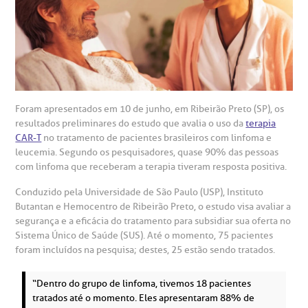
esultados de exames
ódigo de conduta
uvidoria
entro de Excelência em Neurologia e
relacionados ao nosso atendimento e aos nossos serviços.
Horário de atendimento: 2ª a 6ª feira das 7h às 18h
eurocirurgia
eleconsulta
emonstrações Financeiras
rotocolo de Infarto SUS
AC:
Saiba mais
ediatria
reparo de Exames
oação
orários de Visita
(11)
3505-1000
entro de Excelência em Ortopedia
Endereço:
Foram apresentados em 10 de junho, em Ribeirão Preto (SP), os
statuto social da BP
ronto-socorro
resultados preliminares do estudo que avalia o uso da
terapia
UVIDORIA:
Rua Maestro Cardim, 769
CAR-T
no tratamento de pacientes brasileiros com linfoma e
utras especialidades
Telemedicina BP
leucemia. Segundo os pesquisadores, quase 90% das pessoas
ouvidoria@bp.org.br
CEP: 01323-001 | Bela Vista
overnança corporativa
olicitação de cópia de prontuário médico
com linfoma que receberam a terapia tiveram resposta positiva.
São Paulo - SP
Conduzido pela Universidade de São Paulo (USP), Instituto
Fale Conosco
mpacto social
olicitação de orçamento particular
Butantan e Hemocentro de Ribeirão Preto, o estudo visa avaliar a
segurança e a eficácia do tratamento para subsidiar sua oferta no
Teleinterconsulta
BP Mirante
Sistema Único de Saúde (SUS). Até o momento, 75 pacientes
mprensa
olicitação de veracidade de atestado
foram incluídos na pesquisa; destes, 25 estão sendo tratados.
otícias
ronto atendimento
“Dentro do grupo de linfoma, tivemos 18 pacientes
tratados até o momento. Eles apresentaram 88% de