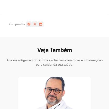
oação de órgãos
Saiba mais
inhas de cuidado
Compartilhe:
Endereço:
chados e perdidos
R. Colômbia, 332
Veja Também
CEP: 01438-000 | Jardim Paulista
São Paulo - SP
Acesse artigos e conteúdos exclusivos com dicas e informações
para cuidar da sua saúde.