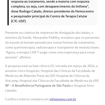
Centro de Doenças Autoimunes
resposta ao tratamento, sendo a maioria com resposta
ustentabilidade
onveniências
completa, ou seja, com desaparecimento do linfoma”,
disse Rodrigo Calado, diretor-presidente do Hemocentro
e pesquisador principal do Centro de Terapia Celular
Saiba mais
obre a BP
nternação/Cirurgia
(CTC-USP).
rabalhe Conosco
stacionamento
Presente na coletiva de imprensa de divulgação dos dados, o
Endereço:
ministro da Saúde, Alexandre Padilha, ressaltou que os pacientes
R. Martiniano de Carvalho, 965
do estudo já haviam passado por outras formas de tratamento,
isitas de Benchmarking
úvidas frequentes
como quimioterapia, radioterapia e transplante de medula óssea.
CEP: 01323-001 | Bela Vista
“Agora, a terapia CAR-T surge como uma esperança para essas
São Paulo - SP
pessoas”, afirmou.
oluntariado
ospedagem
A pesquisa está na fase clínica I/II, iniciada em março de 2024, e
envolve cinco hospitais: Hospital das Clínicas da Faculdade de
omitê de Bioética
limentação
Medicina de Ribeirão Preto da USP, Hospital de Clínicas da
Clínica Medicina da Mulher
Unicamp, Hospital das Clínicas da Faculdade de Medicina da USP,
BP – A Beneficência Portuguesa de São Paulo
e Hospital Sírio-
anco de Sangue
Libanês.
Confira a notícia completa em
infomoney.com.br
emodiálise