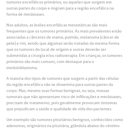
gendamento de consultas e exames
UVIDORIA/SAC
ducação e Pesquisa
emodinâmica
entro de Oncologia e Hematologia
tumores encefálicos primários, ou aqueles que surgem em
Hospital BP
outras partes do corpo e migram para a região encefálica na
forma de metástases.
heck-in antecipado
rea do médico
orários de atendimento
ardiologia
A BP conta com você para melhorar sempre a qualidade do
atendimento e dos serviços prestados.
Nos adultos, as lesões encefálicas metastáticas são mais
A Ouvidoria e SAC são canais para você, cliente da BP, tirar
frequentes que os tumores primários. As mais prevalentes estão
suas dúvidas, registrar suas reclamações ou fazer elogios
esultados de exames
ódigo de conduta
uvidoria
entro de Excelência em Neurologia e
associadas a cânceres de mama, pulmão, melanoma (câncer de
relacionados ao nosso atendimento e aos nossos serviços.
Horário de atendimento: 2ª a 6ª feira das 7h às 18h
eurocirurgia
pele) e rim, sendo que algumas serão tratadas da mesma forma
que os tumores do local de origem e outras deverão ser
eleconsulta
emonstrações Financeiras
rotocolo de Infarto SUS
submetidas a cirurgia e/ou radioterapia. Em crianças, os tumores
AC:
Saiba mais
ediatria
primários são mais comuns, com destaque para o
meduloblastoma.
reparo de Exames
oação
orários de Visita
(11)
3505-1000
entro de Excelência em Ortopedia
Endereço:
A maioria dos tipos de tumores que surgem a partir das células
da região encefálica não se dissemina para outras partes do
statuto social da BP
ronto-socorro
UVIDORIA:
Rua Maestro Cardim, 769
corpo. Mas, mesmo suas formas benignas, ou seja, massas
utras especialidades
Telemedicina BP
tumorais que não apresentam risco de infiltrações e metástases,
ouvidoria@bp.org.br
CEP: 01323-001 | Bela Vista
overnança corporativa
olicitação de cópia de prontuário médico
precisam de tratamento, pois geralmente provocam sintomas
São Paulo - SP
que prejudicam a saúde e qualidade de vida dos pacientes.
Fale Conosco
mpacto social
olicitação de orçamento particular
Um exemplo são tumores pituitários benignos, conhecidos como
adenomas, originários na pituitária, glândula abaixo do cérebro