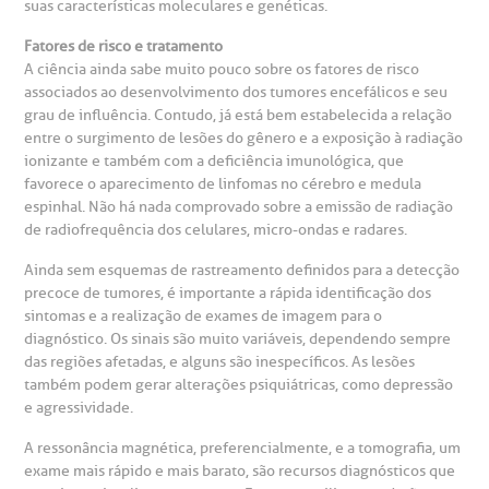
suas características moleculares e genéticas.
anco de Sangue
Fatores de risco e tratamento
A ciência ainda sabe muito pouco sobre os fatores de risco
associados ao desenvolvimento dos tumores encefálicos e seu
emodiálise
grau de influência. Contudo, já está bem estabelecida a relação
entre o surgimento de lesões do gênero e a exposição à radiação
ionizante e também com a deficiência imunológica, que
oação de órgãos
favorece o aparecimento de linfomas no cérebro e medula
Saiba mais
espinhal. Não há nada comprovado sobre a emissão de radiação
inhas de cuidado
de radiofrequência dos celulares, micro-ondas e radares.
Ainda sem esquemas de rastreamento definidos para a detecção
Endereço:
chados e perdidos
precoce de tumores, é importante a rápida identificação dos
R. Colômbia, 332
sintomas e a realização de exames de imagem para o
diagnóstico. Os sinais são muito variáveis, dependendo sempre
CEP: 01438-000 | Jardim Paulista
das regiões afetadas, e alguns são inespecíficos. As lesões
São Paulo - SP
também podem gerar alterações psiquiátricas, como depressão
e agressividade.
A ressonância magnética, preferencialmente, e a tomografia, um
exame mais rápido e mais barato, são recursos diagnósticos que