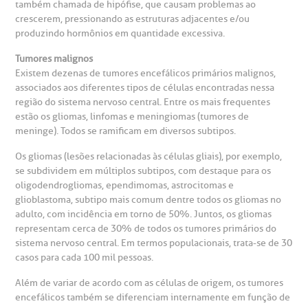
Teleinterconsulta
BP Mirante
também chamada de hipófise, que causam problemas ao
mprensa
olicitação de veracidade de atestado
crescerem, pressionando as estruturas adjacentes e/ou
produzindo hormônios em quantidade excessiva.
otícias
ronto atendimento
Tumores malignos
Existem dezenas de tumores encefálicos primários malignos,
Centro de Doenças Autoimunes
associados aos diferentes tipos de células encontradas nessa
ustentabilidade
onveniências
região do sistema nervoso central. Entre os mais frequentes
estão os gliomas, linfomas e meningiomas (tumores de
Saiba mais
meninge). Todos se ramificam em diversos subtipos.
obre a BP
nternação/Cirurgia
Os gliomas (lesões relacionadas às células gliais), por exemplo,
se subdividem em múltiplos subtipos, com destaque para os
rabalhe Conosco
stacionamento
Endereço:
oligodendrogliomas, ependimomas, astrocitomas e
glioblastoma, subtipo mais comum dentre todos os gliomas no
R. Martiniano de Carvalho, 965
isitas de Benchmarking
úvidas frequentes
adulto, com incidência em torno de 50%. Juntos, os gliomas
representam cerca de 30% de todos os tumores primários do
CEP: 01323-001 | Bela Vista
sistema nervoso central. Em termos populacionais, trata-se de 30
São Paulo - SP
oluntariado
ospedagem
casos para cada 100 mil pessoas.
Além de variar de acordo com as células de origem, os tumores
omitê de Bioética
limentação
encefálicos também se diferenciam internamente em função de
Clínica Medicina da Mulher