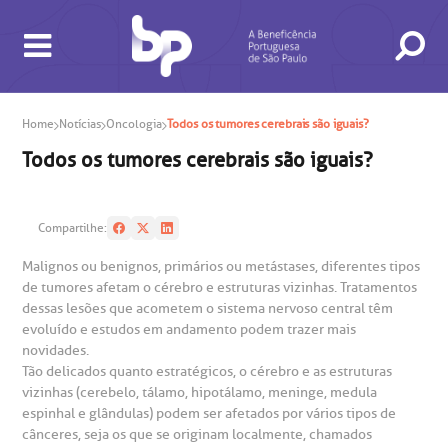
Home
Notícias
Oncologia
Todos os tumores cerebrais são iguais?
Todos os tumores cerebrais são iguais?
BUSCA
CONSULTAS E EXAMES
ATENDIMENTO 24H
CONHEÇA AS UNIDADES
INSTITUCIONAL
NOSSOS SERVIÇOS
INFORMAÇÕES ÚTEIS
ESPECIALIDADES
Compartilhe:
Malignos ou benignos, primários ou metástases, diferentes tipos
de tumores afetam o cérebro e estruturas vizinhas. Tratamentos
dessas lesões que acometem o sistema nervoso central têm
evoluído e estudos em andamento podem trazer mais
novidades.
Tão delicados quanto estratégicos, o cérebro e as estruturas
vizinhas (cerebelo, tálamo, hipotálamo, meninge, medula
espinhal e glândulas) podem ser afetados por vários tipos de
cânceres, seja os que se originam localmente, chamados