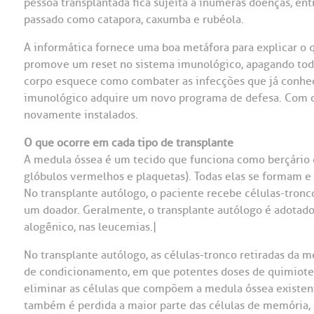
pessoa transplantada fica sujeita a inúmeras doenças, en
passado como catapora, caxumba e rubéola.
OUVIDORI
A informática fornece uma boa metáfora para explicar o 
ouvi
E
promove um reset no sistema imunológico, apagando tod
R
corpo esquece como combater as infecções que já conheci
Fale
imunológico adquire um novo programa de defesa. Com o 
C
novamente instalados.
V
S
O que ocorre em cada tipo de transplante
A medula óssea é um tecido que funciona como berçário 
glóbulos vermelhos e plaquetas). Todas elas se formam e 
No transplante autólogo, o paciente recebe células-tronc
um doador. Geralmente, o transplante autólogo é adotado
alogênico, nas leucemias.|
No transplante autólogo, as células-tronco retiradas da 
de condicionamento, em que potentes doses de quimioteráp
eliminar as células que compõem a medula óssea existente
também é perdida a maior parte das células de memória, 