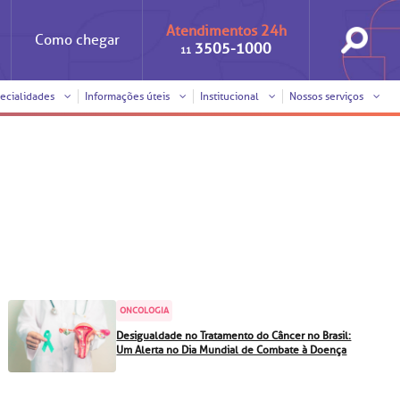
Atendimentos 24h
Como
chegar
3505-1000
11
ecialidades
Informações úteis
Institucional
Nossos serviços
Iniciativas
Clínica Medicina da Mulher
Responsabilidade social
Horários de visita
Sobre a BP
Internação/Cirurgia
Trabalhe conosco
Pronto atendimento
nto
Visitas de
Pronto-socorro
benchmarking
ONCOLOGIA
Voluntariado
Solicitação de cópia de
Desigualdade no Tratamento do Câncer no Brasil:
prontuário médico
Um Alerta no Dia Mundial de Combate à Doença
SUS
Comitê de Bioética
Solicitação de orçamento