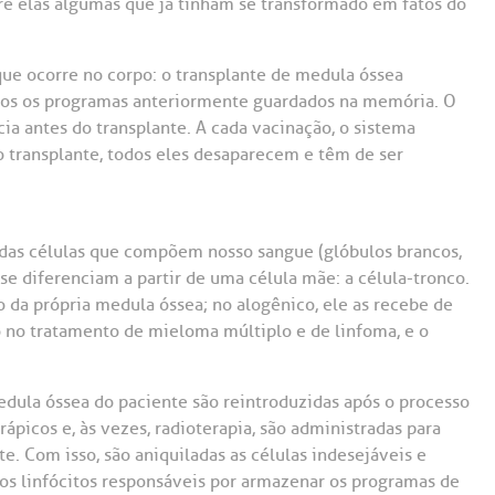
tre elas algumas que já tinham se transformado em fatos do
Saiba mais
Saiba mais
Teleinterconsulta
A:
que ocorre no corpo: o transplante de medula óssea
doria@bp.org.br
Centro de Doenças Autoimunes
ndereço:
Endereço:
os os programas anteriormente guardados na memória. O
ua Maestro Cardim, 769
R. Martiniano de Ca
a antes do transplante. A cada vacinação, o sistema
965
 Conosco
transplante, todos eles desaparecem e têm de ser
EP: 01323-001 | Bela
ista
CEP: 01323-001 | Bel
ão Paulo - SP
São Paulo - SP
das células que compõem nosso sangue (glóbulos brancos,
se diferenciam a partir de uma célula mãe: a célula-tronco.
o da própria medula óssea; no alogênico, ele as recebe de
 no tratamento de mieloma múltiplo e de linfoma, e o
medula óssea do paciente são reintroduzidas após o processo
icos e, às vezes, radioterapia, são administradas para
. Com isso, são aniquiladas as células indesejáveis e
os linfócitos responsáveis por armazenar os programas de