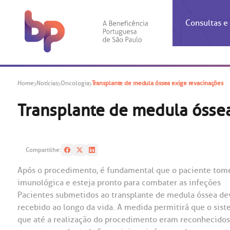
Consultas 
Inf
Con
Home
Notícias
Oncologia
Transplante de medula óssea exige revacinações
Espec
Inst
Co
Hospit
Ho
Agendam
Área do
Achados
Centro 
OUVID
Transplante de medula óssea
Check-i
Certific
Aliment
Cardiol
A BP c
Resulta
Demons
Banco 
Centro 
do ate
A Ouvid
Compartilhe:
Finance
Neuroci
suas dú
Telecon
Conven
relaci
Após o procedimento, é fundamental que o paciente tome
Horário
Doação
Pediatri
imunológica e esteja pronto para combater as infeções
Preparo
Coronav
Pacientes submetidos ao transplante de medula óssea d
Ética e
Centro 
SAC:
Doação 
recebido ao longo da vida. A medida permitirá que o sis
(11
Outras 
que até a realização do procedimento eram reconhecidos 
Linhas 