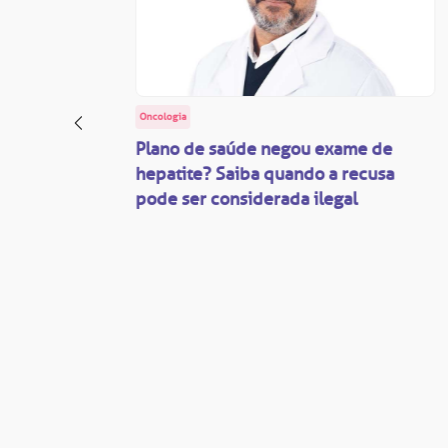
Oncologia
: o
Plano de saúde negou exame de
ação
hepatite? Saiba quando a recusa
pode ser considerada ilegal
são
mente
disputas
so.