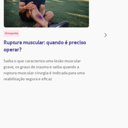
Ortopedia
BP Educa
Ruptura muscular: quando é preciso
Facul
operar?
Vestib
Saiba o que caracteriza uma lesão muscular
Vestibu
grave, os graus de trauma e saiba quando a
BP está
ruptura muscular cirurgia é indicada para uma
para En
reabilitação segura e eficaz
Hospita