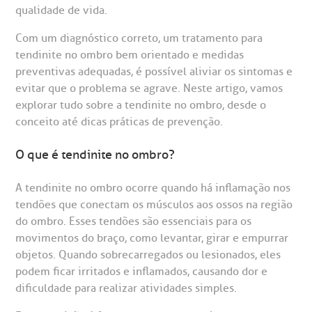
qualidade de vida.
Com um diagnóstico correto, um tratamento para
tendinite no ombro bem orientado e medidas
preventivas adequadas, é possível aliviar os sintomas e
evitar que o problema se agrave. Neste artigo, vamos
explorar tudo sobre a tendinite no ombro, desde o
gendamento de consultas e exames
UVIDORIA/SAC
ducação e Pesquisa
emodinâmica
entro de Oncologia e Hematologia
Hospital BP
conceito até dicas práticas de prevenção.
heck-in antecipado
rea do médico
orários de atendimento
ardiologia
A BP conta com você para melhorar sempre a qualidade do
O que é tendinite no ombro?
atendimento e dos serviços prestados.
A Ouvidoria e SAC são canais para você, cliente da BP, tirar
suas dúvidas, registrar suas reclamações ou fazer elogios
A tendinite no ombro ocorre quando há inflamação nos
esultados de exames
ódigo de conduta
uvidoria
entro de Excelência em Neurologia e
relacionados ao nosso atendimento e aos nossos serviços.
tendões que conectam os músculos aos ossos na região
Horário de atendimento: 2ª a 6ª feira das 7h às 18h
eurocirurgia
do ombro. Esses tendões são essenciais para os
eleconsulta
emonstrações Financeiras
rotocolo de Infarto SUS
movimentos do braço, como levantar, girar e empurrar
AC:
Saiba mais
ediatria
objetos. Quando sobrecarregados ou lesionados, eles
reparo de Exames
oação
orários de Visita
(11)
3505-1000
podem ficar irritados e inflamados, causando dor e
entro de Excelência em Ortopedia
dificuldade para realizar atividades simples.
Endereço:
statuto social da BP
ronto-socorro