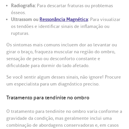
isitas de Benchmarking
úvidas frequentes
Radiografia:
Para descartar fraturas ou problemas
CEP: 01323-001 | Bela Vista
ósseos.
São Paulo - SP
Ultrassom ou
Ressonância Magnética
:
Para visualizar
oluntariado
ospedagem
os tendões e identificar sinais de inflamação ou
rupturas.
omitê de Bioética
limentação
Clínica Medicina da Mulher
Os sintomas mais comuns incluem dor ao levantar ou
girar o braço, fraqueza muscular na região do ombro,
anco de Sangue
sensação de peso ou desconforto constante e
dificuldade para dormir do lado afetado.
emodiálise
Se você sentir algum desses sinais, não ignore! Procure
um especialista para um diagnóstico preciso.
oação de órgãos
Saiba mais
Tratamento para tendinite no ombro
inhas de cuidado
O tratamento para tendinite no ombro varia conforme a
Endereço:
gravidade da condição, mas geralmente inclui uma
chados e perdidos
combinação de abordagens conservadoras e, em casos
R. Colômbia, 332