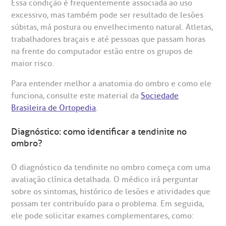
UVIDORIA:
Essa condição é frequentemente associada ao uso
Rua Maestro Cardim, 769
utras especialidades
excessivo, mas também pode ser resultado de lesões
Telemedicina BP
ouvidoria@bp.org.br
CEP: 01323-001 | Bela Vista
súbitas, má postura ou envelhecimento natural. Atletas,
overnança corporativa
olicitação de cópia de prontuário médico
São Paulo - SP
trabalhadores braçais e até pessoas que passam horas
na frente do computador estão entre os grupos de
Fale Conosco
mpacto social
olicitação de orçamento particular
maior risco.
Teleinterconsulta
BP Mirante
Para entender melhor a anatomia do ombro e como ele
mprensa
olicitação de veracidade de atestado
funciona, consulte este material da
Sociedade
Brasileira de Ortopedia
.
otícias
ronto atendimento
Diagnóstico: como identificar a tendinite no
Centro de Doenças Autoimunes
ombro?
ustentabilidade
onveniências
O diagnóstico da tendinite no ombro começa com uma
Saiba mais
obre a BP
nternação/Cirurgia
avaliação clínica detalhada. O médico irá perguntar
sobre os sintomas, histórico de lesões e atividades que
rabalhe Conosco
stacionamento
possam ter contribuído para o problema. Em seguida,
Endereço:
ele pode solicitar exames complementares, como:
R. Martiniano de Carvalho, 965