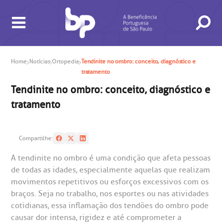
Home
Notícias
Ortopedia
Tendinite no ombro: conceito, diagnóstico e
tratamento
Tendinite no ombro: conceito, diagnóstico e
tratamento
Compartilhe:
BUSCA
CONSULTAS E EXAMES
ATENDIMENTO 24H
CONHEÇA AS UNIDADES
INSTITUCIONAL
NOSSOS SERVIÇOS
INFORMAÇÕES ÚTEIS
ESPECIALIDADES
A tendinite no ombro é uma condição que afeta pessoas
de todas as idades, especialmente aquelas que realizam
movimentos repetitivos ou esforços excessivos com os
braços. Seja no trabalho, nos esportes ou nas atividades
cotidianas, essa inflamação dos tendões do ombro pode
causar dor intensa, rigidez e até comprometer a