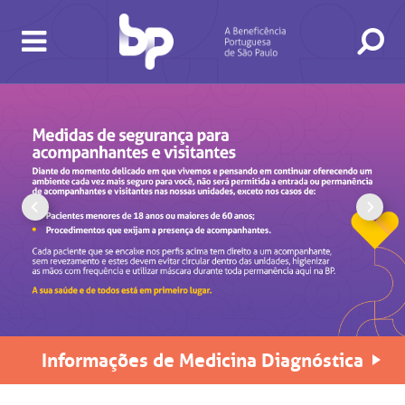
BUSCA
CONSULTAS E EXAMES
ATENDIMENTO 24H
CONHEÇA AS UNIDADES
INSTITUCIONAL
NOSSOS SERVIÇOS
INFORMAÇÕES ÚTEIS
ESPECIALIDADES
Informações de Medicina Diagnóstica